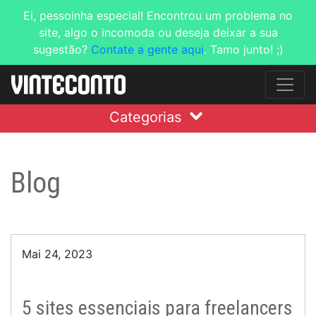
Ei, pessoinha especial! Encontrou um problema no
site, algo o incomoda ou deseja deixar a sua
sugestão?
Contate a gente aqui
. Tamo junto! ;)
Categorias
Blog
Mai 24, 2023
5 sites essenciais para freelancers