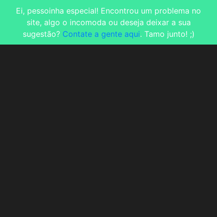
Ei, pessoinha especial! Encontrou um problema no
site, algo o incomoda ou deseja deixar a sua
sugestão?
Contate a gente aqui
. Tamo junto! ;)