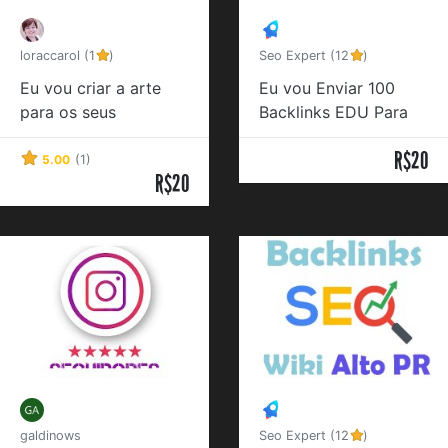
loraccarol (1
)
Seo Expert (12
)
Eu vou criar a arte
Eu vou Enviar 100
para os seus
Backlinks EDU Para
panfletos
Seu Site
R$20
5.00
(1)
R$20
galdinows
Seo Expert (12
)