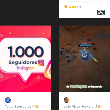
produto
5.00
(1)
R$20
Turbo Seguidores (1
)
João Victor Howard (1
)