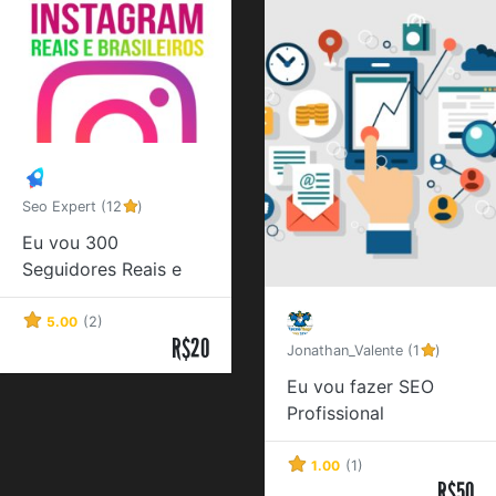
Seo Expert (12
)
Eu vou 300
Seguidores Reais e
Brasileiros
5.00
(2)
R$20
Jonathan_Valente (1
)
Eu vou fazer SEO
Profissional
1.00
(1)
R$50