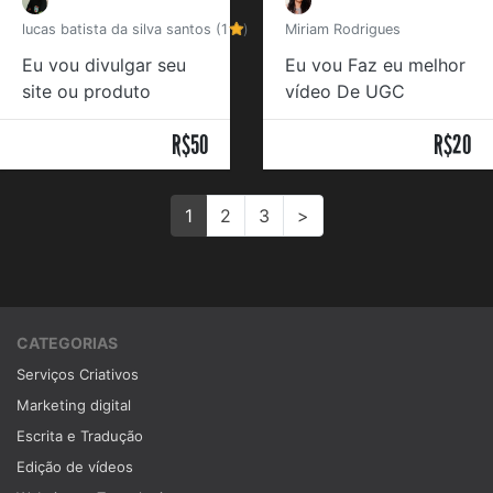
lucas batista da silva santos (1
)
Miriam Rodrigues
Eu vou divulgar seu
Eu vou Faz eu melhor
site ou produto
vídeo De UGC
R$50
R$20
1
2
3
>
CATEGORIAS
Serviços Criativos
Marketing digital
Escrita e Tradução
Edição de vídeos