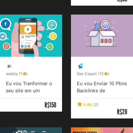
webby (1
)
Seo Expert (12
)
Eu vou Tranformar o
Eu vou Enviar 10 Pbns
seu site em um
Backlinks de
aplicativo e publicar
Qualidade
R$150
na playstore
5.00
(2)
R$20