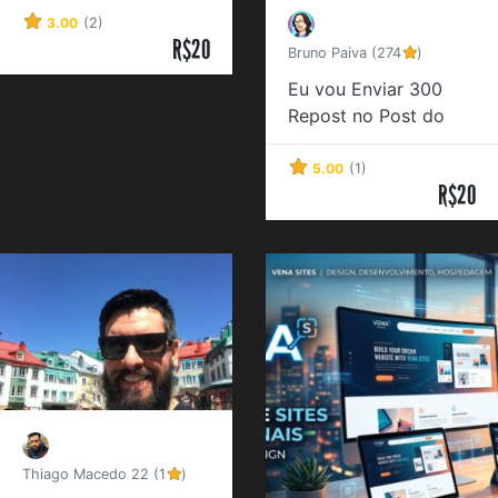
3.00
(2)
R$20
Bruno Paiva (274
)
Eu vou Enviar 300
Repost no Post do
Instagram
5.00
(1)
R$20
Thiago Macedo 22 (1
)