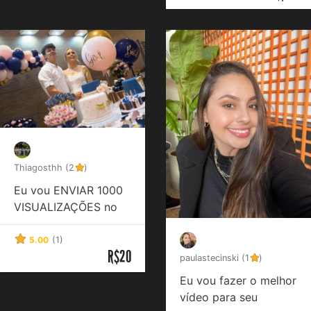
Thiagosthh (2
)
Eu vou ENVIAR 1000
VISUALIZAÇÕES no
youtube
5.00
(1)
R$20
paulastecinski (1
)
Eu vou fazer o melhor
vídeo para seu