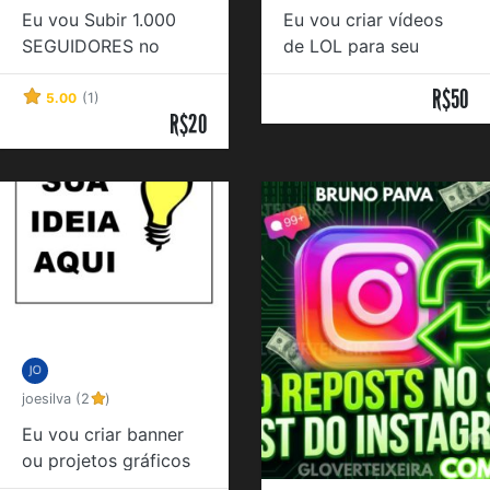
Eu vou Subir 1.000
Eu vou criar vídeos
SEGUIDORES no
de LOL para seu
Instagram
Insta/TikTok
R$50
5.00
(1)
R$20
joesilva (2
)
Eu vou criar banner
ou projetos gráficos
de divulgação