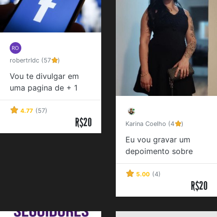
robertrldc (57
)
Vou te divulgar em
uma pagina de + 1
milhão de curtidas no
facebook
4.77
(57)
R$20
Karina Coelho (4
)
Eu vou gravar um
depoimento sobre
seu produto
5.00
(4)
R$20