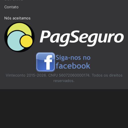
Contato
Nós aceitamos
Vinteconto 2015-2026. CNPJ 56072060000174. Todos os direitos
reservados.