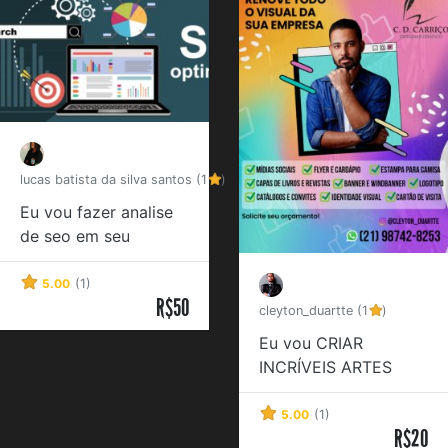
lucas batista da silva santos (1
)
Eu vou fazer analise
de seo em seu
site,blog ou página
5.00
(1)
R$50
cleyton_duartte (1
)
Eu vou CRIAR
INCRÍVEIS ARTES
PARA SEU POST
5.00
(1)
R$20