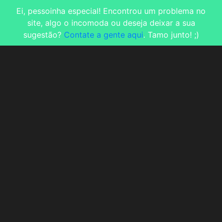
Ei, pessoinha especial! Encontrou um problema no
site, algo o incomoda ou deseja deixar a sua
sugestão?
Contate a gente aqui
. Tamo junto! ;)