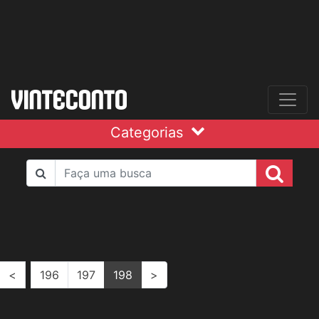
Categorias
<
196
197
198
>