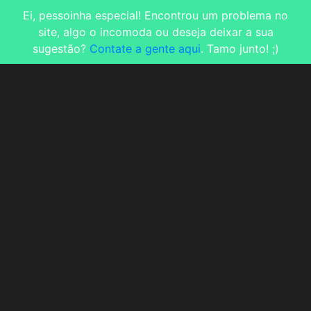
Ei, pessoinha especial! Encontrou um problema no
site, algo o incomoda ou deseja deixar a sua
sugestão?
Contate a gente aqui
. Tamo junto! ;)