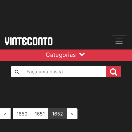
Categorias
<
1650
1651
1652
>