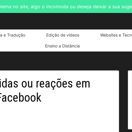
blema no site, algo o incomoda ou deseja deixar a sua sug
ta e Tradução
Edição de vídeos
Websites e Tecn
Ensino a Distância
tidas ou reações em
Facebook