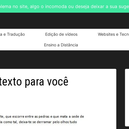
blema no site, algo o incomoda ou deseja deixar a sua sug
ta e Tradução
Edição de vídeos
Websites e Tecn
Ensino a Distância
texto para você