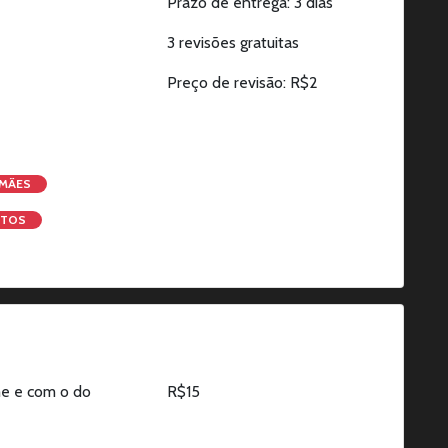
Prazo de entrega: 3 dias
3 revisões gratuitas
Preço de revisão: R$2
MÃES
XTOS
me e com o do
R$15