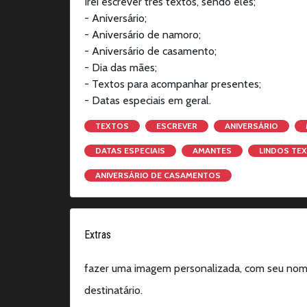
Irei escrever três textos, sendo eles;
- Aniversário;
- Aniversário de namoro;
- Aniversário de casamento;
- Dia das mães;
- Textos para acompanhar presentes;
- Datas especiais em geral.
TEXTOS
ESCREVER
ANIVERSÁRIO
DATAS ESPECIAIS
AMANTES
LINDOS TE
ANIVERSÁRIO DE CASAMENTOS
Extras
fazer uma imagem personalizada, com seu no
destinatário.