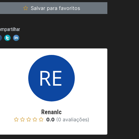
Salvar para favoritos
mpartilhar
Renanlc
0.0
(0 avaliações)