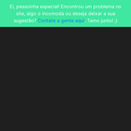
Ei, pessoinha especial! Encontrou um problema no
site, algo o incomoda ou deseja deixar a sua
sugestão?
Contate a gente aqui
. Tamo junto! ;)