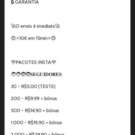
🔒 GARANTIA
🚀O envio é imediato🚀
😍⭐10K em 15min⭐😍
💜PACOTES INSTA💜
🧑‍🧑‍🧒‍🧒𝐒𝐄𝐆𝐔𝐈𝐃𝐎𝐑𝐄𝐒
30 - R$5,00 (TESTE)
200 - R$9,99 + bônus
500 - R$14,90 + bônus
1.000 - R$19,90 + bônus
2.000 - R$29,90 + bônus