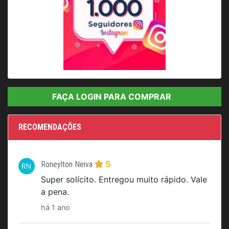
I
t
FAÇA LOGIN PARA COMPRAR
e
m
1
RECOMENDAÇÕES
o
f
1
5
Roneylton Neiva
Super solícito. Entregou muito rápido. Vale
a pena.
há 1 ano