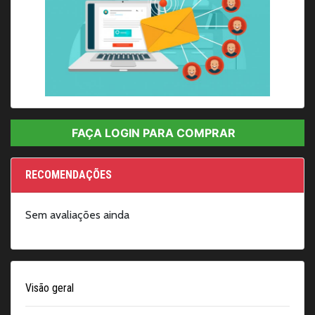
I
t
FAÇA LOGIN PARA COMPRAR
e
m
1
RECOMENDAÇÕES
o
f
Sem avaliações ainda
1
Visão geral