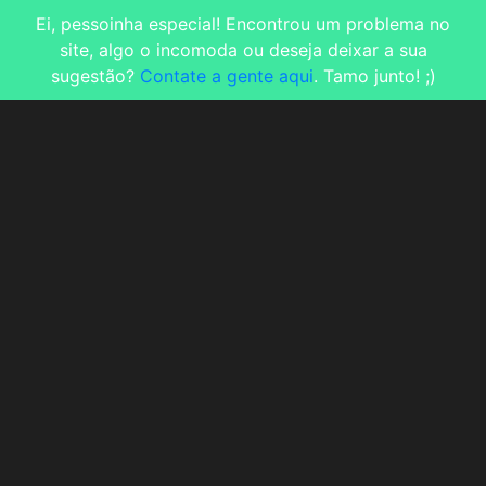
Ei, pessoinha especial! Encontrou um problema no
site, algo o incomoda ou deseja deixar a sua
sugestão?
Contate a gente aqui
. Tamo junto! ;)