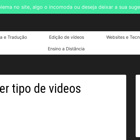
blema no site, algo o incomoda ou deseja deixar a sua sug
ta e Tradução
Edição de vídeos
Websites e Tecn
Ensino a Distância
er tipo de videos