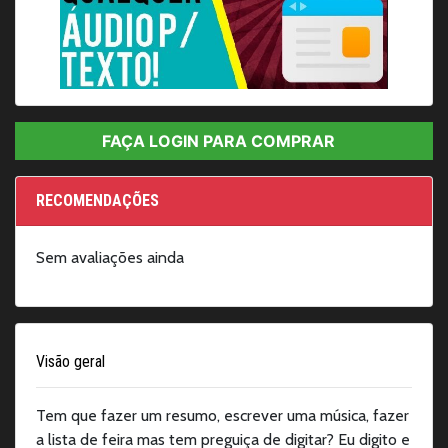
I
t
FAÇA LOGIN PARA COMPRAR
e
m
1
RECOMENDAÇÕES
o
f
Sem avaliações ainda
1
Visão geral
Tem que fazer um resumo, escrever uma música, fazer
a lista de feira mas tem preguiça de digitar? Eu digito e