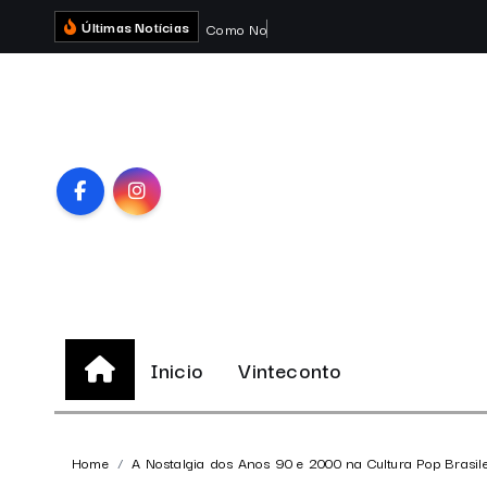
S
Últimas Notícias
C
o
m
o
N
o
s
s
o
C
é
r
e
b
r
o
k
i
p
t
o
c
o
n
Inicio
Vinteconto
t
e
n
Home
A Nostalgia dos Anos 90 e 2000 na Cultura Pop Brasile