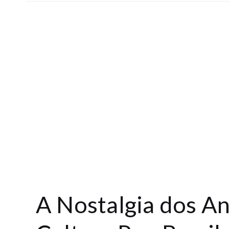
t
A Nostalgia dos A