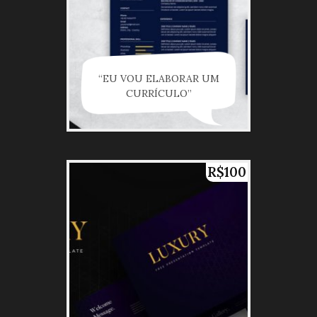
“EU VOU ELABORAR UM
CURRÍCULO”
R$100