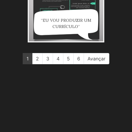
“EU VOU PRODUZIR UM
CURRÍCULO”
1
2
3
4
5
6
Avançar