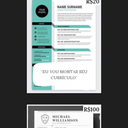
R$20
“EU VOU MONTAR SEU
CURRÍCULO”
R$100