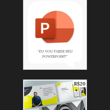
“EU VOU FAZER SEU
POWERPOINT”
R$20