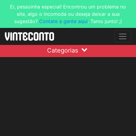
Ei, pessoinha especial! Encontrou um problema no
site, algo o incomoda ou deseja deixar a sua
sugestão?
Contate a gente aqui
. Tamo junto! ;)
Categorias