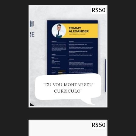
R$50
“EU VOU MONTAR SEU
CURRÍCULO”
R$50