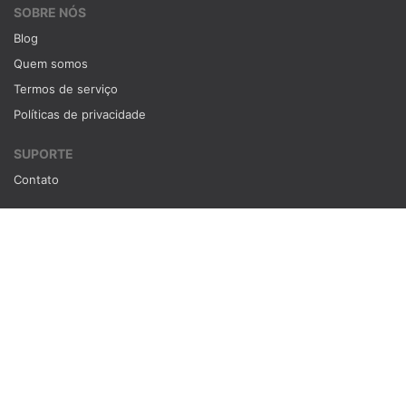
SOBRE NÓS
Blog
Quem somos
Termos de serviço
Políticas de privacidade
SUPORTE
Contato
Nós aceitamos
Vinteconto 2015-2026. CNPJ 56072060000174. Todos os direitos