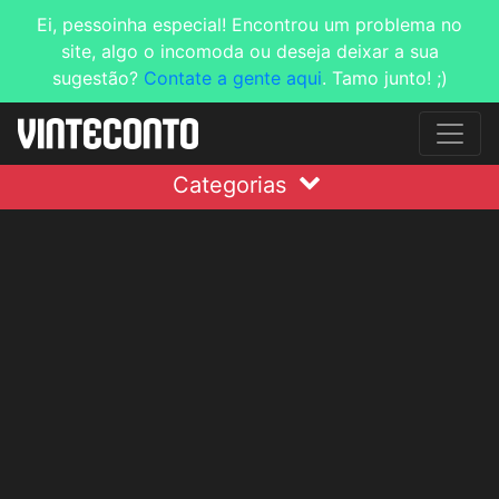
Ei, pessoinha especial! Encontrou um problema no
site, algo o incomoda ou deseja deixar a sua
sugestão?
Contate a gente aqui
. Tamo junto! ;)
Categorias