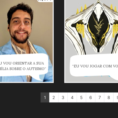
U VOU ORIENTAR A SUA
“EU VOU JOGAR COM VO
ÍLIA SOBRE O AUTISMO”
1
2
3
4
5
6
7
8