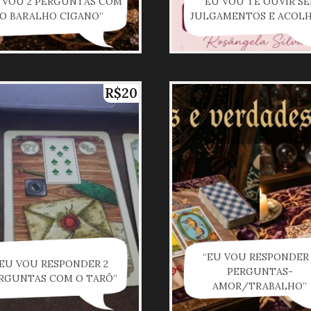
 VOU 2 PERGUNTAS COM
“EU VOU TE OUVIR S
O BARALHO CIGANO”
JULGAMENTOS E ACOLH
R$20
“EU VOU RESPONDER 
“EU VOU RESPONDER 2
PERGUNTAS-
RGUNTAS COM O TARÔ”
AMOR/TRABALHO”