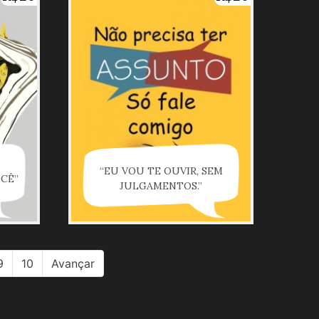
“EU VOU TE OUVIR, SEM
CÊ”
JULGAMENTOS.”
9
10
Avançar