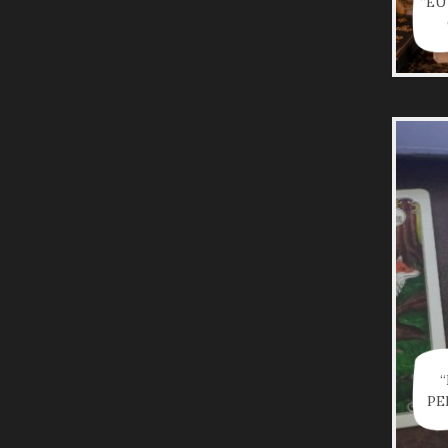
“EU
PE