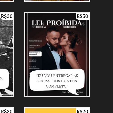
R$20
R$50
“EU VOU ENTREGAR AS
EM
REGRAS DOS HOMENS
COMPLETO”
R$20
R$20