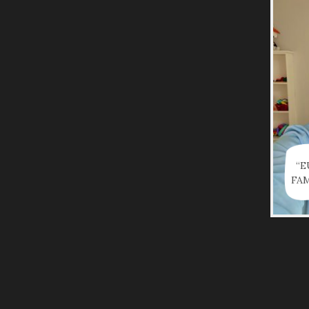
“E
FAM