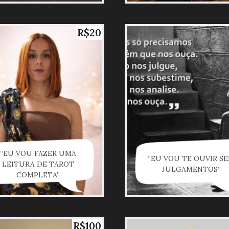
R$20
“EU VOU FAZER UMA
“EU VOU TE OUVIR S
LEITURA DE TAROT
JULGAMENTOS”
COMPLETA”
R$100