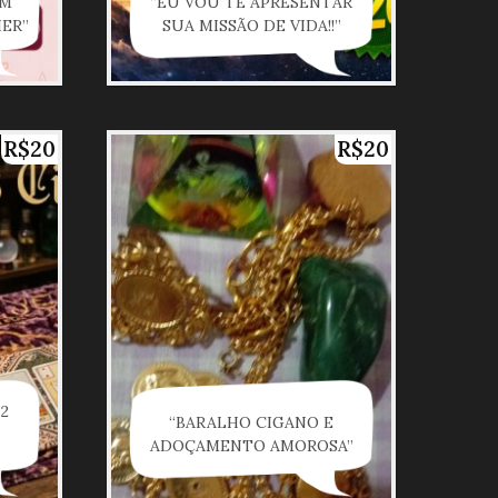
EM
“EU VOU TE APRESENTAR
ER”
SUA MISSÃO DE VIDA!!”
R$20
R$20
2
“BARALHO CIGANO E
ADOÇAMENTO AMOROSA”