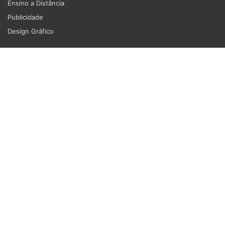
Ensino a Distância
Publicidade
Design Gráfico
SOBRE NÓS
Blog
Quem somos
Termos de serviço
Políticas de privacidade
SUPORTE
Contato
Nós aceitamos