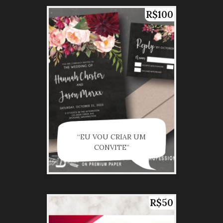
R$100
“EU VOU CRIAR UM
CONVITE”
R$50