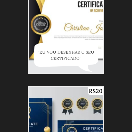
“EU VOU DESENHAR O SEU
CERTIFICADO”
R$20