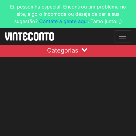
Ei, pessoinha especial! Encontrou um problema no
site, algo o incomoda ou deseja deixar a sua
sugestão?
Contate a gente aqui
. Tamo junto! ;)
Categorias