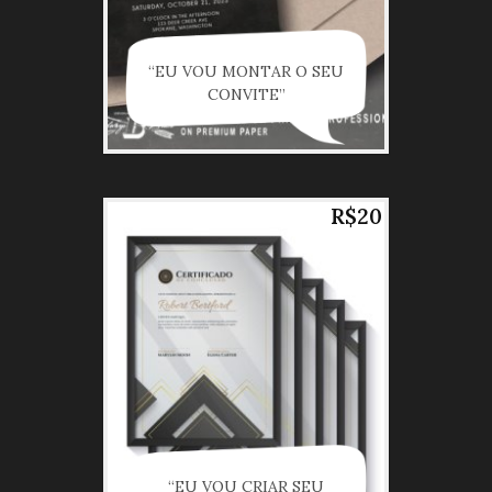
“EU VOU MONTAR O SEU
CONVITE”
R$20
“EU VOU CRIAR SEU