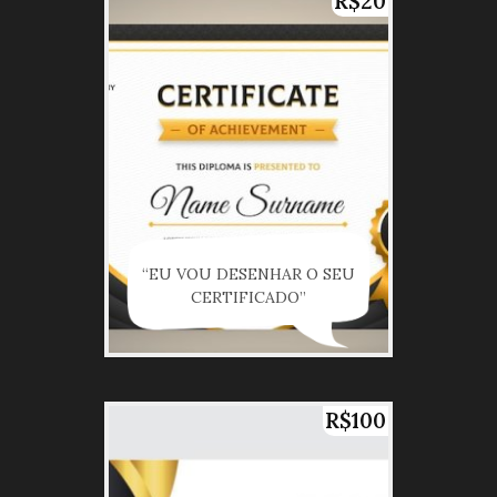
R$20
“EU VOU DESENHAR O SEU
CERTIFICADO”
R$100