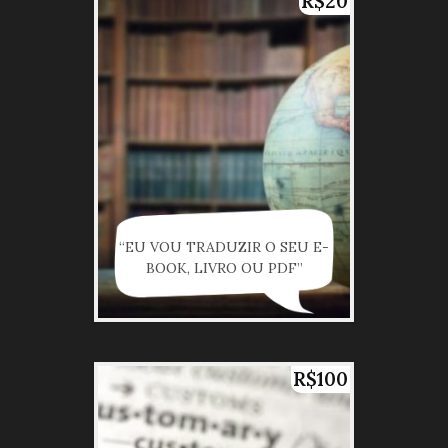
R$20
“EU VOU TRADUZIR O SEU E-
BOOK, LIVRO OU PDF”
R$100