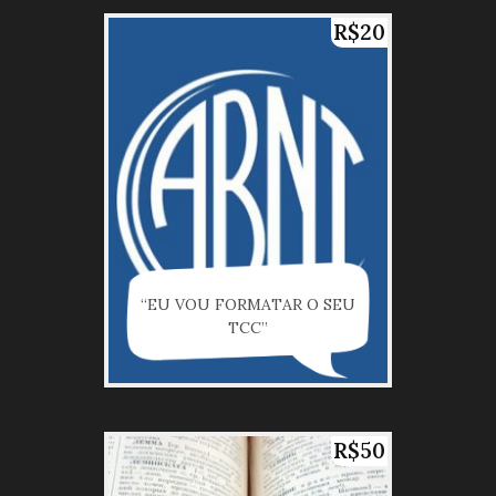
R$20
“EU VOU FORMATAR O SEU
TCC”
R$50