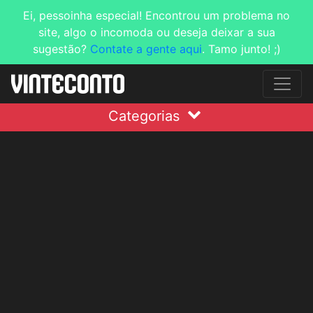
Ei, pessoinha especial! Encontrou um problema no
site, algo o incomoda ou deseja deixar a sua
sugestão?
Contate a gente aqui
. Tamo junto! ;)
Categorias