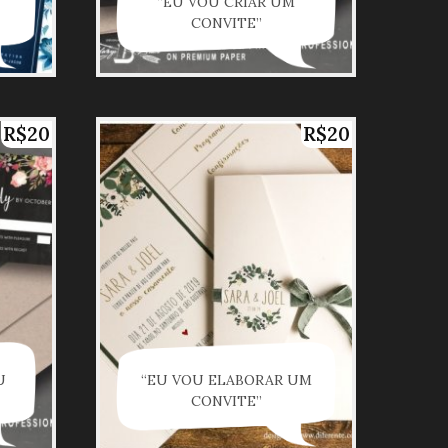
“EU VOU CRIAR UM
CONVITE”
R$20
R$20
U
“EU VOU ELABORAR UM
CONVITE”