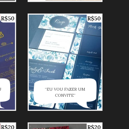
R$50
R$50
U
“EU VOU FAZER UM
CONVITE”
R$20
R$20