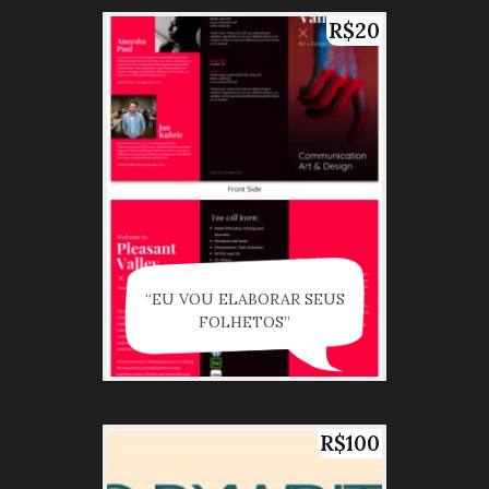
R$20
“EU VOU ELABORAR SEUS
FOLHETOS”
R$100