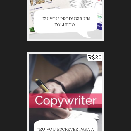
“EU VOU PRODUZIR UM
FOLHETO”
R$20
“EU VOU ESCREVER PARA A