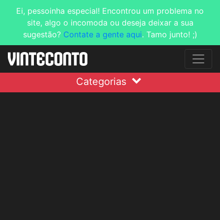
Ei, pessoinha especial! Encontrou um problema no
site, algo o incomoda ou deseja deixar a sua
sugestão?
Contate a gente aqui
. Tamo junto! ;)
Categorias