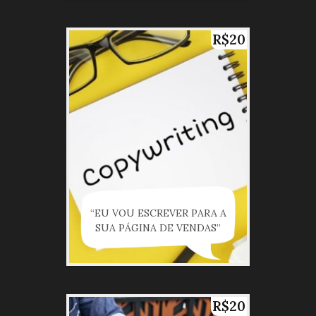
R$20
“EU VOU ESCREVER PARA A
SUA PÁGINA DE VENDAS”
R$20