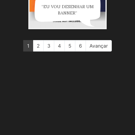
“EU VOU DESENHAR UM
BANNER”
1
2
3
4
5
6
Avançar