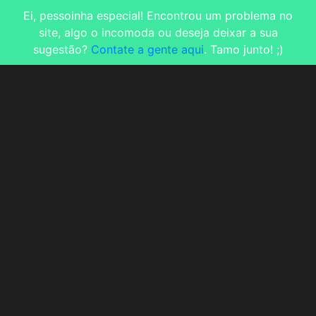
Ei, pessoinha especial! Encontrou um problema no
site, algo o incomoda ou deseja deixar a sua
sugestão?
Contate a gente aqui
. Tamo junto! ;)