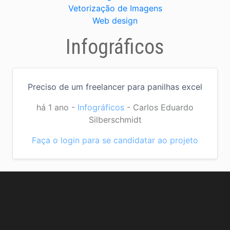
Vetorização de Imagens
Web design
Infográficos
Preciso de um freelancer para panilhas excel
há 1 ano
-
Infográficos
-
Carlos Eduardo
Silberschmidt
Faça o login para se candidatar ao projeto