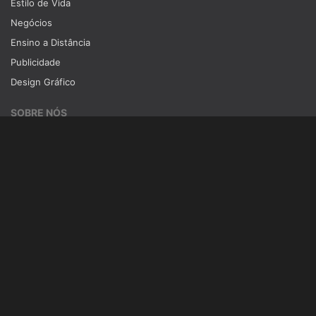
Estilo de Vida
Negócios
Ensino a Distância
Publicidade
Design Gráfico
SOBRE NÓS
Blog
Quem somos
Termos de serviço
Políticas de privacidade
SUPORTE
Contato
Nós aceitamos