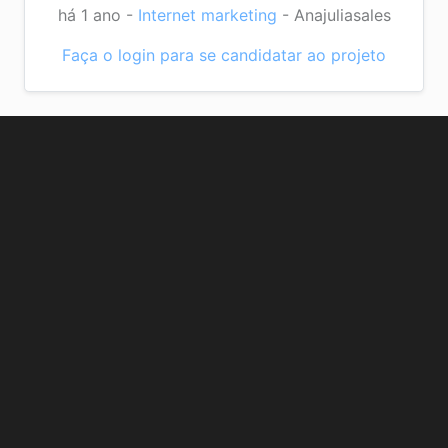
há 1 ano
-
Internet marketing
-
Anajuliasales
Faça o login para se candidatar ao projeto