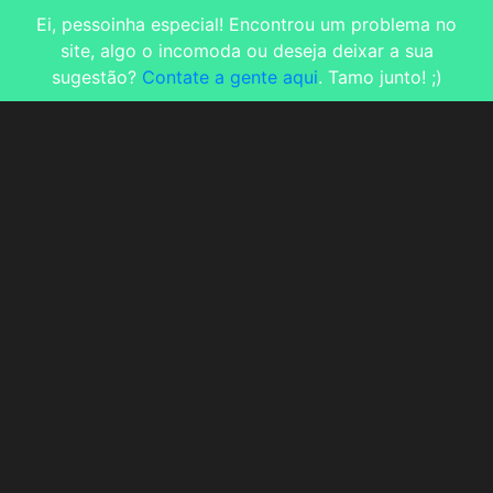
Ei, pessoinha especial! Encontrou um problema no
site, algo o incomoda ou deseja deixar a sua
sugestão?
Contate a gente aqui
. Tamo junto! ;)