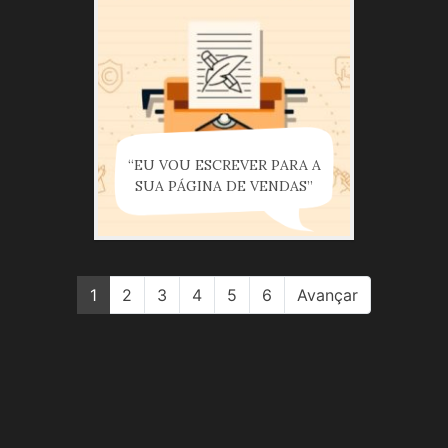
“EU VOU ESCREVER PARA A
SUA PÁGINA DE VENDAS”
1
2
3
4
5
6
Avançar