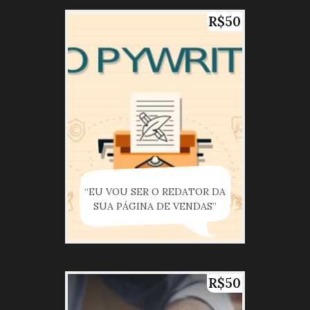
R$50
“EU VOU SER O REDATOR DA
SUA PÁGINA DE VENDAS”
R$50