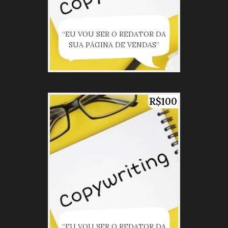
“EU VOU SER O REDATOR DA
SUA PÁGINA DE VENDAS”
R$100
“EU VOU SER O REDATOR DA