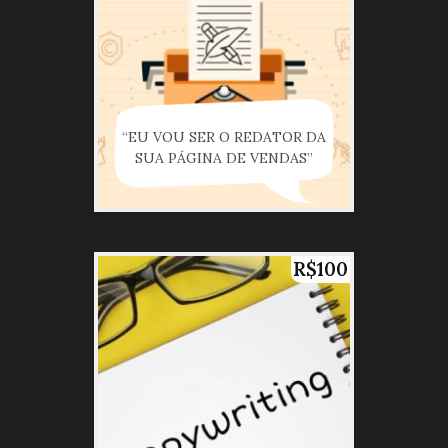
“EU VOU SER O REDATOR DA
SUA PÁGINA DE VENDAS”
R$100