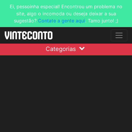
Ei, pessoinha especial! Encontrou um problema no
site, algo o incomoda ou deseja deixar a sua
sugestão?
Contate a gente aqui
. Tamo junto! ;)
Categorias