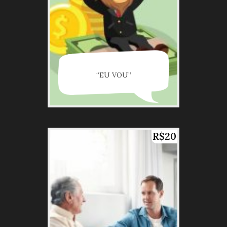
“EU VOU”
R$20