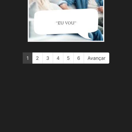
“EU VOU”
1
2
3
4
5
6
Avançar