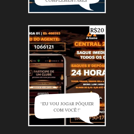
COMPLEMENTARES”
R$20
“EU VOU JOGAR PÔQUER
COM VOCÊ !”