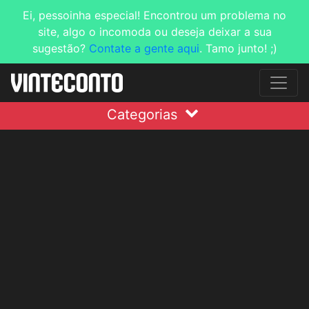
Ei, pessoinha especial! Encontrou um problema no
site, algo o incomoda ou deseja deixar a sua
sugestão?
Contate a gente aqui
. Tamo junto! ;)
Categorias