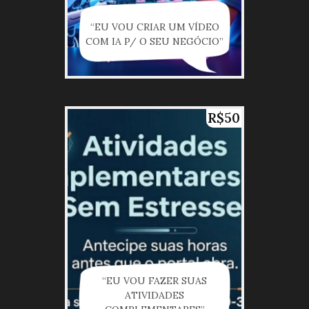
“EU VOU CRIAR UM VÍDEO
COM IA P/ O SEU NEGÓCIO”
R$50
“EU VOU FAZER SUAS
ATIVIDADES